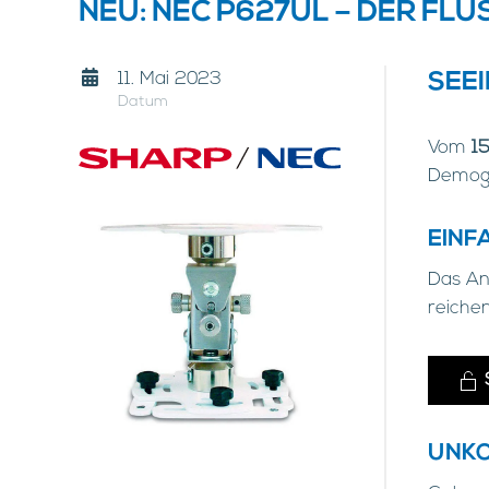
NEU: NEC P627UL – DER F
11. Mai 2023
SEEI
Datum
Vom
1
Demog
EINF
Das Ang
reichen
UNKO