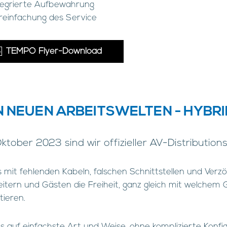
tegrierte Aufbewahrung
reinfachung des Service
TEMPO Flyer-Download
 NEUEN ARBEITSWELTEN - HYBRI
Oktober 2023 sind wir offizieller AV-Distributi
s mit fehlenden Kabeln, falschen Schnittstellen und Verz
itern und Gästen die Freiheit, ganz gleich mit welchem Ge
tieren.
s auf einfachste Art und Weise, ohne komplizierte Konfig