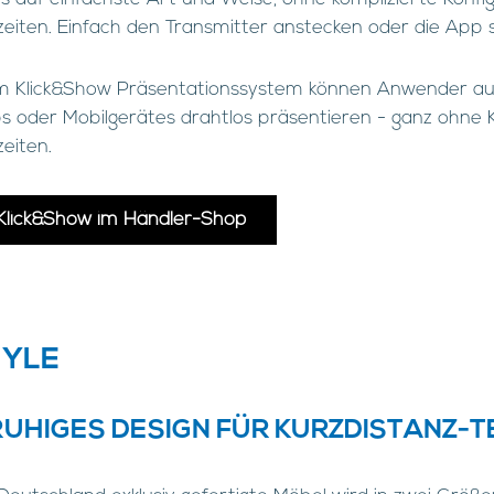
eiten. Einfach den Transmitter anstecken oder die App s
m Klick&Show Präsentationssystem können Anwender auf 
s oder Mobilgerätes drahtlos präsentieren - ganz ohne 
eiten.
Klick&Show im Händler-Shop
TYLE
RUHIGES DESIGN FÜR KURZDISTANZ-T