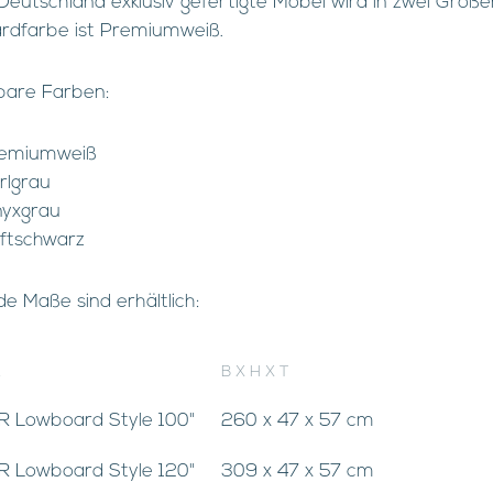
 Deutschland exklusiv gefertigte Möbel wird in zwei Größ
rdfarbe ist Premiumweiß.
bare Farben:
emiumweiß
rlgrau
yxgrau
ftschwarz
e Maße sind erhältlich:
L
B X H X T
 Lowboard Style 100"
260 x 47 x 57 cm
 Lowboard Style 120"
309 x 47 x 57 cm