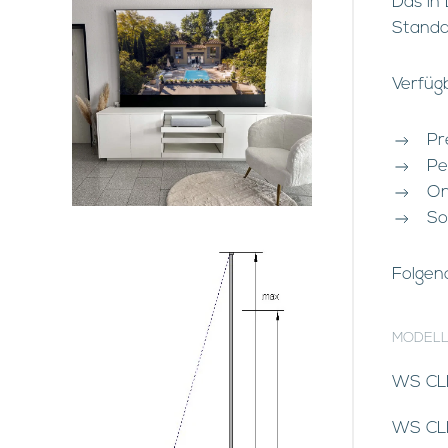
Das in
Standa
Verfüg
Pr
Pe
On
So
Folgend
MODEL
WS CLR
WS CLR