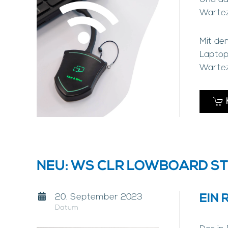
Wartez
Mit de
Laptop
Wartez
NEU: WS CLR LOWBOARD S
20. September 2023
EIN 
Datum