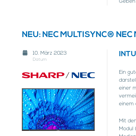
Geben 
NEU: NEC MULTISYNC® NEC M
10. März 2023
INT
Datum
Ein gu
darstel
einer 
vermeid
einem a
Mit de
Modul (