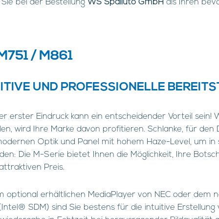
Sie bei der Bestellung
WS Spalluto GmbH
als Ihren bevo
751 / M861
UITIVE UND PROFESSIONELLE BEREIT
ter erster Eindruck kann ein entscheidender Vorteil sein
len, wird Ihre Marke davon profitieren. Schlanke, für de
modernen Optik und Panel mit hohem Haze-Level, um in
en: Die M-Serie bietet Ihnen die Möglichkeit, Ihre Botsc
ttraktiven Preis.
m optional erhältlichen MediaPlayer von NEC oder dem n
Intel® SDM) sind Sie bestens für die intuitive Erstellung