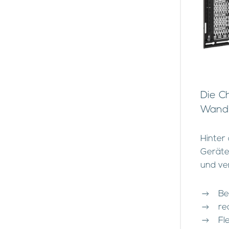
Die C
Wandm
Hinter
Geräte
und ve
Be
re
Fle