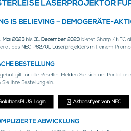
LÜSTERLEISE LASERPROJEKTOR FÜ
NG IS BELIEVING – DEMOGERÄTE-AKT
5. Mai 2023
bis
31. Dezember 2023
bietet Sharp / NEC al
erät des
NEC P627UL Laserprojektors
mit einem Promot
ACHE BESTELLUNG
ebot gilt für alle Reseller. Melden Sie sich am Portal an 
 Sie Ihre Bestellung ein.
SolutionsPLUS Login
Aktionsflyer von NEC
MPLIZIERTE ABWICKLUNG