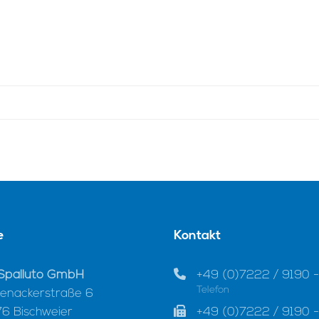
e
Kontakt
Spalluto GmbH
+49 (0)7222 / 9190 -
Telefon
enackerstraße 6
6 Bischweier
+49 (0)7222 / 9190 