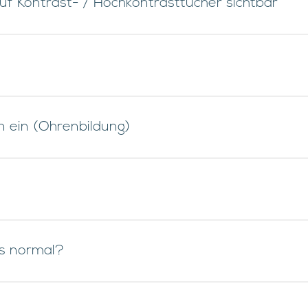
uf Kontrast- / Hochkontrasttücher sichtbar
n ein (Ohrenbildung)
as normal?