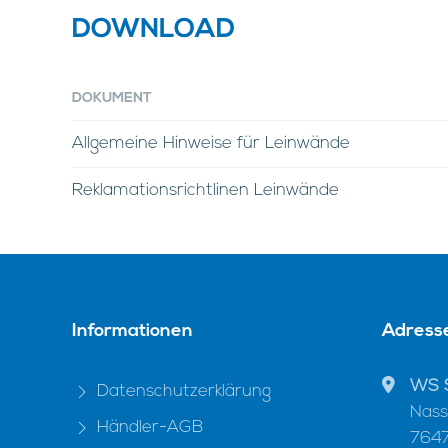
DOWNLOAD
DOKUMENT
Allgemeine Hinweise für Leinwände
Reklamationsrichtlinen Leinwände
Informationen
Adress
WS 
Datenschutzerklärung
Nass
Händler-AGB
7647